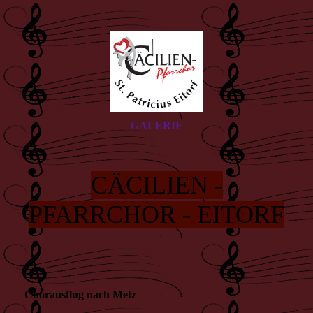
GALERIE
CÄCILIEN -
PFARRCHOR - EITORF
Chorausflug nach Metz